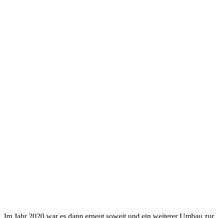
Im Jahr 2020 war es dann erneut soweit und ein weiterer Umbau zur