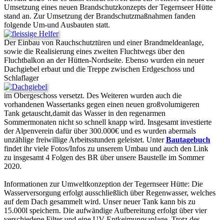
Umsetzung eines neuen Brandschutzkonzepts der Tegernseer Hütte
stand an. Zur Umsetzung der Brandschutzmaßnahmen fanden
folgende Um-und Ausbauten statt.
Der Einbau von Rauchschutztüren und einer Brandmeldeanlage,
sowie die Realisierung eines zweiten Fluchtwegs über den
Fluchtbalkon an der Hütten-Nordseite. Ebenso wurden ein neuer
Dachgiebel erbaut und die Treppe zwischen Erdgeschoss und
Schlaflager
im Obergeschoss versetzt. Des Weiteren wurden auch die
vorhandenen Wassertanks gegen einen neuen großvolumigeren
Tank getauscht,damit das Wasser in den regenarmen
Sommermonaten nicht so schnell knapp wird. Insgesamt investierte
der Alpenverein dafür über 300.000€ und es wurden abermals
unzählige freiwillige Arbeitsstunden geleistet. Unter
Bautagebuch
findet ihr viele Fotos/Infos zu unserem Umbau und auch den Link
zu insgesamt 4 Folgen des BR über unsere Baustelle im Sommer
2020.
Informationen zur Umweltkonzeption der Tegernseer Hütte: Die
Wasserversorgung erfolgt ausschließlich über Regenwasser, welches
auf dem Dach gesammelt wird. Unser neuer Tank kann bis zu
15.000l speichern. Die aufwändige Aufbereitung erfolgt über vier
verschiedene Filter und eine UV-Entkeimungsanlage. Trotz des