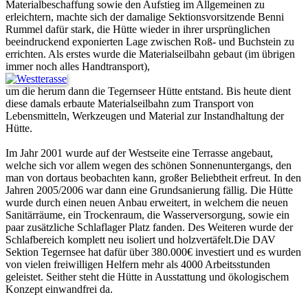
Materialbeschaffung sowie den Aufstieg im Allgemeinen zu
erleichtern, machte sich der damalige Sektionsvorsitzende Benni
Rummel dafür stark, die Hütte wieder in ihrer ursprünglichen
beeindruckend exponierten Lage zwischen Roß- und Buchstein zu
errichten. Als erstes wurde die Materialseilbahn gebaut (im übrigen
immer noch alles Handtransport),
um die herum dann die Tegernseer Hütte entstand. Bis heute dient
diese damals erbaute Materialseilbahn zum Transport von
Lebensmitteln, Werkzeugen und Material zur Instandhaltung der
Hütte.
Im Jahr 2001 wurde auf der Westseite eine Terrasse angebaut,
welche sich vor allem wegen des schönen Sonnenuntergangs, den
man von dortaus beobachten kann, großer Beliebtheit erfreut. In den
Jahren 2005/2006 war dann eine Grundsanierung fällig. Die Hütte
wurde durch einen neuen Anbau erweitert, in welchem die neuen
Sanitärräume, ein Trockenraum, die Wasserversorgung, sowie ein
paar zusätzliche Schlaflager Platz fanden. Des Weiteren wurde der
Schlafbereich komplett neu isoliert und holzvertäfelt.Die DAV
Sektion Tegernsee hat dafür über 380.000€ investiert und es wurden
von vielen freiwilligen Helfern mehr als 4000 Arbeitsstunden
geleistet. Seither steht die Hütte in Ausstattung und ökologischem
Konzept einwandfrei da.